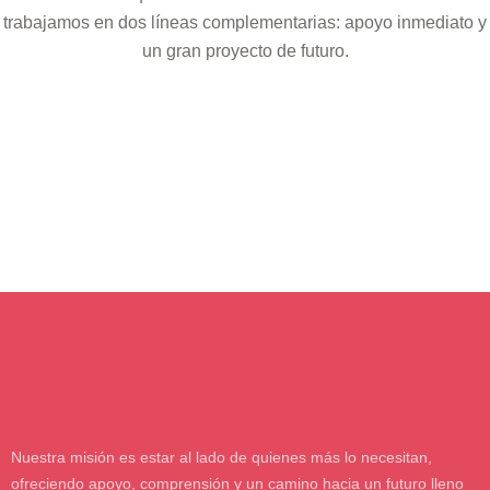
trabajamos en dos líneas complementarias: apoyo inmediato y
un gran proyecto de futuro.
Nuestra misión es estar al lado de quienes más lo necesitan,
ofreciendo apoyo, comprensión y un camino hacia un futuro lleno