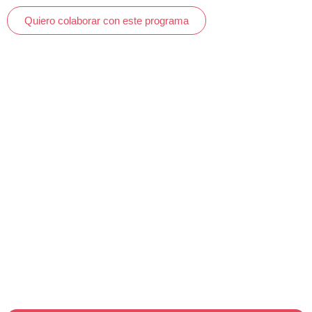
Quiero colaborar con este programa
Tu ayuda puede
cambiarlo todo
Al colaborar con la Fundación Ricardo García estás
apoyando directamente a las familias que más lo necesitan
y haciendo posible la construcción de un centro integral
contra el cáncer infantil en Granada.